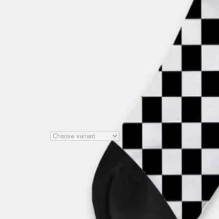
Paula Carolina
Socken - Kariert
Schwarz/Weiß
Socken mit eingestricktem, zwei-farbigem Motiv.
Material
:
80% Cotton, 17% Polyamid, 3% Elastan
Notes on product safety
+
€15.00
1
Choose variant
Price incl. VAT, plus €5.99 ship
Socken mit eingestricktem, zwei-farbigem Motiv.
Material
:
80% Cotton, 17% Polyamid, 3% Elastan
Notes on product safety
+
Deutsch
My order
Cancel order
Contact
Help
Privacy Policy
Terms and Conditions
Accessibility